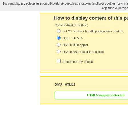
Kontynuując przeglądanie stron biblioteki, akceptujesz stosowanie plików cookies (tzw. 
zapisane w pamięc
How to display content of this p
Content display method:
Let My browser handle publication's content.
DjVU - HTML5
DjVu built-in applet
DjVu browser plug-in required
Remember my choice.
DjVU - HTML5
HTML5 support detected.