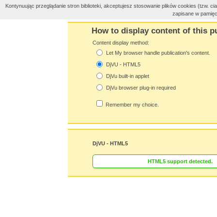
Kontynuując przeglądanie stron biblioteki, akceptujesz stosowanie plików cookies (tzw. 
zapisane w pamięc
How to display content of this p
Content display method:
Let My browser handle publication's content.
DjVU - HTML5
DjVu built-in applet
DjVu browser plug-in required
Remember my choice.
DjVU - HTML5
HTML5 support detected.