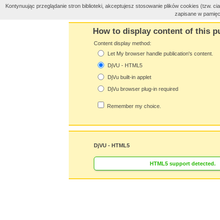
Kontynuując przeglądanie stron biblioteki, akceptujesz stosowanie plików cookies (tzw. 
zapisane w pamięc
How to display content of this p
Content display method:
Let My browser handle publication's content.
DjVU - HTML5
DjVu built-in applet
DjVu browser plug-in required
Remember my choice.
DjVU - HTML5
HTML5 support detected.