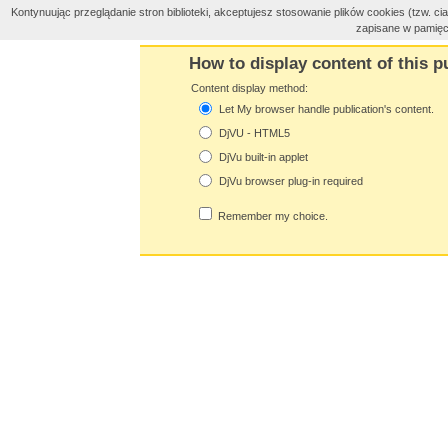
Kontynuując przeglądanie stron biblioteki, akceptujesz stosowanie plików cookies (tzw. 
zapisane w pamięc
How to display content of this p
Content display method:
Let My browser handle publication's content.
DjVU - HTML5
DjVu built-in applet
DjVu browser plug-in required
Remember my choice.