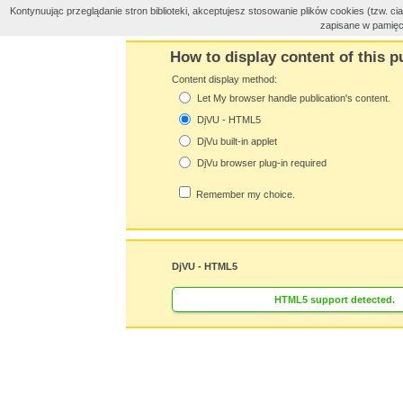
Kontynuując przeglądanie stron biblioteki, akceptujesz stosowanie plików cookies (tzw. 
zapisane w pamięc
How to display content of this p
Content display method:
Let My browser handle publication's content.
DjVU - HTML5
DjVu built-in applet
DjVu browser plug-in required
Remember my choice.
DjVU - HTML5
HTML5 support detected.