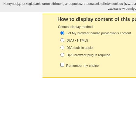
Kontynuując przeglądanie stron biblioteki, akceptujesz stosowanie plików cookies (tzw. 
zapisane w pamięc
How to display content of this p
Content display method:
Let My browser handle publication's content.
DjVU - HTML5
DjVu built-in applet
DjVu browser plug-in required
Remember my choice.