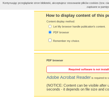
Kontynuując przeglądanie stron biblioteki, akceptujesz stosowanie plików cookies (tzw. 
zapisane w pamięc
How to display content of this p
Content display method:
Let My browser handle publication's content.
PDF browser
Remember my choice.
PDF browser
Required software is not install
Adobe Acrobat Reader
is required to v
(NOTICE: Content can be visible after u
seconds - it depends on file size and c