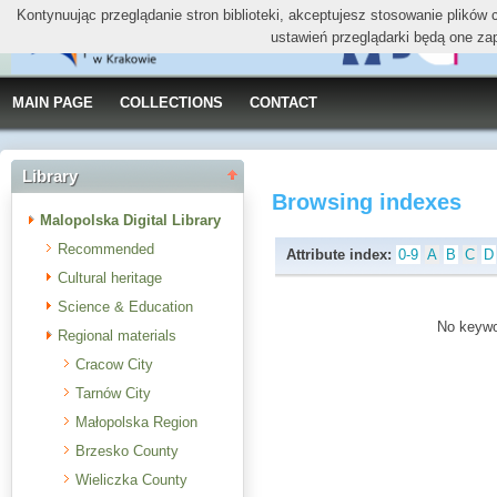
Kontynuując przeglądanie stron biblioteki, akceptujesz stosowanie plików
ustawień przeglądarki będą one za
MAIN PAGE
COLLECTIONS
CONTACT
Library
Browsing indexes
Malopolska Digital Library
Recommended
Attribute index:
0-9
A
B
C
D
Cultural heritage
Science & Education
No keywor
Regional materials
Cracow City
Tarnów City
Małopolska Region
Brzesko County
Wieliczka County