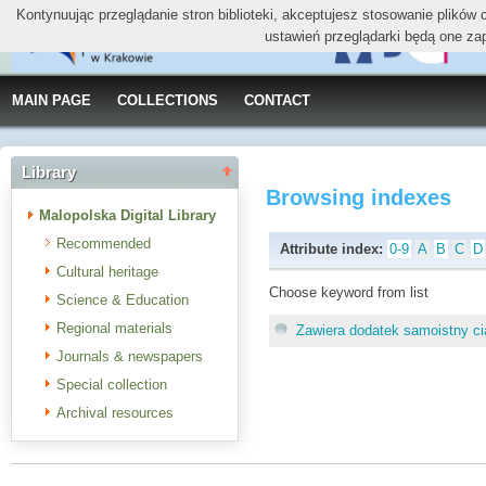
Kontynuując przeglądanie stron biblioteki, akceptujesz stosowanie plików
ustawień przeglądarki będą one za
MAIN PAGE
COLLECTIONS
CONTACT
Library
Browsing indexes
Malopolska Digital Library
Recommended
Attribute index:
0-9
A
B
C
D
Cultural heritage
Choose keyword from list
Science & Education
Regional materials
Zawiera dodatek samoistny c
Journals & newspapers
Special collection
Archival resources