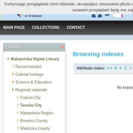
Kontynuując przeglądanie stron biblioteki, akceptujesz stosowanie plików
ustawień przeglądarki będą one za
MAIN PAGE
COLLECTIONS
CONTACT
Library
Browsing indexes
Malopolska Digital Library
Recommended
Attribute index:
0-9
A
B
C
D
Cultural heritage
Science & Education
No keywor
Regional materials
Cracow City
Tarnów City
Małopolska Region
Brzesko County
Wieliczka County