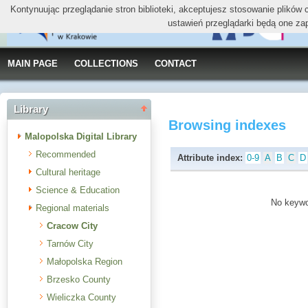
Kontynuując przeglądanie stron biblioteki, akceptujesz stosowanie plików
ustawień przeglądarki będą one za
MAIN PAGE
COLLECTIONS
CONTACT
Library
Browsing indexes
Malopolska Digital Library
Recommended
Attribute index:
0-9
A
B
C
D
Cultural heritage
Science & Education
No keywor
Regional materials
Cracow City
Tarnów City
Małopolska Region
Brzesko County
Wieliczka County