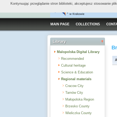
Kontynuując przeglądanie stron biblioteki, akceptujesz stosowanie pl
MAIN PAGE
COLLECTIONS
CONT
Library
B
Malopolska Digital Library
Recommended
A
Cultural heritage
Science & Education
Regional materials
Cracow City
Tarnów City
Małopolska Region
Brzesko County
Wieliczka County