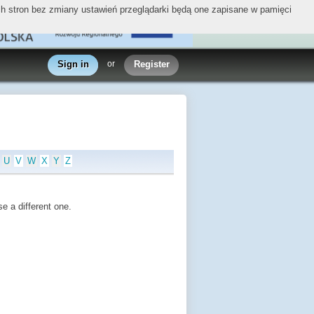
ych stron bez zmiany ustawień przeglądarki będą one zapisane w pamięci
Sign in
or
Register
U
V
W
X
Y
Z
e a different one.