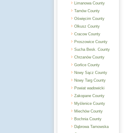
Limanowa County
Tarnów County
Oświęcim County
Olkusz County
Cracow County
Proszowice County
Sucha Besk. County
Chrzanów County
Gorlice County
Nowy Sącz County
Nowy Targ County
Powiat wadowicki
Zakopane County
Myślenice County
Miechów County
Bochnia County
Dąbrowa Tarnowska