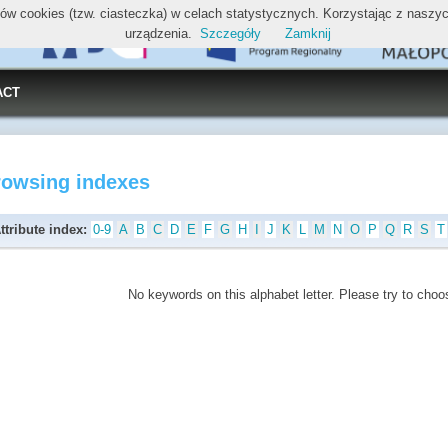
ików cookies (tzw. ciasteczka) w celach statystycznych. Korzystając z nasz
urządzenia.
Szczegóły
Zamknij
ACT
rowsing indexes
ttribute index:
0-9
A
B
C
D
E
F
G
H
I
J
K
L
M
N
O
P
Q
R
S
T
No keywords on this alphabet letter. Please try to choos