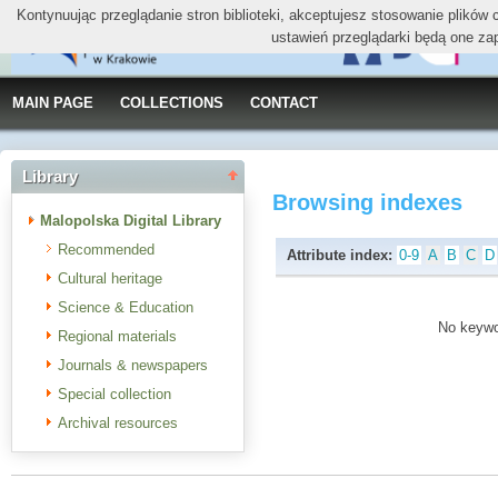
Kontynuując przeglądanie stron biblioteki, akceptujesz stosowanie plików
ustawień przeglądarki będą one za
MAIN PAGE
COLLECTIONS
CONTACT
Library
Browsing indexes
Malopolska Digital Library
Recommended
Attribute index:
0-9
A
B
C
D
Cultural heritage
Science & Education
No keywor
Regional materials
Journals & newspapers
Special collection
Archival resources