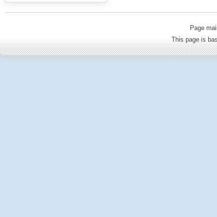
Page mai
This page is b