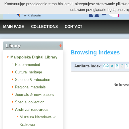
Kontynuując przeglądanie stron biblioteki, akceptujesz stosowanie plików
ustawień przeglądarki będą one za
MAIN PAGE
COLLECTIONS
CONTACT
Library
Browsing indexes
Malopolska Digital Library
Recommended
Attribute index:
0-9
A
B
C
D
Cultural heritage
Science & Education
No keywor
Regional materials
Journals & newspapers
Special collection
Archival resources
Muzeum Narodowe w
Krakowie