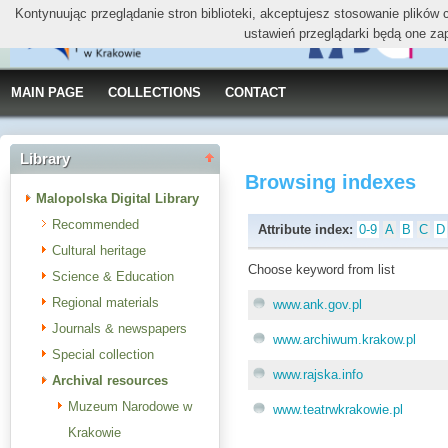
Kontynuując przeglądanie stron biblioteki, akceptujesz stosowanie plików
ustawień przeglądarki będą one za
MAIN PAGE
COLLECTIONS
CONTACT
Library
Browsing indexes
Malopolska Digital Library
Recommended
Attribute index:
0-9
A
B
C
D
Cultural heritage
Choose keyword from list
Science & Education
Regional materials
www.ank.gov.pl
Journals & newspapers
www.archiwum.krakow.pl
Special collection
www.rajska.info
Archival resources
Muzeum Narodowe w
www.teatrwkrakowie.pl
Krakowie