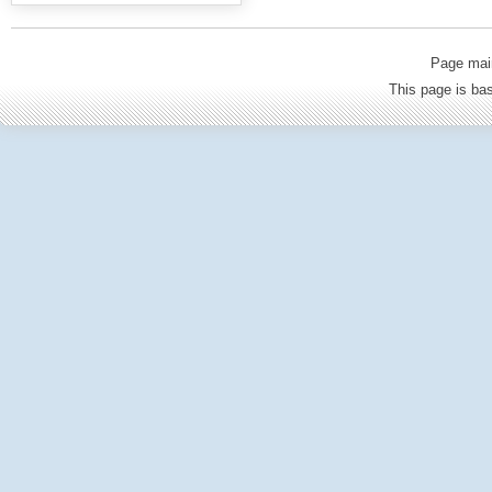
Page mai
This page is b