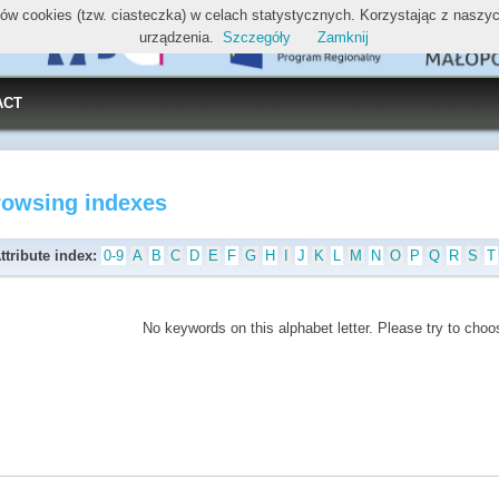
ików cookies (tzw. ciasteczka) w celach statystycznych. Korzystając z nasz
urządzenia.
Szczegóły
Zamknij
ACT
rowsing indexes
ttribute index:
0-9
A
B
C
D
E
F
G
H
I
J
K
L
M
N
O
P
Q
R
S
T
No keywords on this alphabet letter. Please try to choos