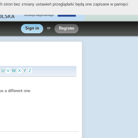
ych stron bez zmiany ustawień przeglądarki będą one zapisane w pamięci
Sign in
or
Register
U
V
W
X
Y
Z
e a different one.