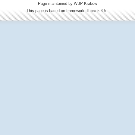
Page maintained by WBP Kraków
This page is based on framework
dLibra 5.8.5