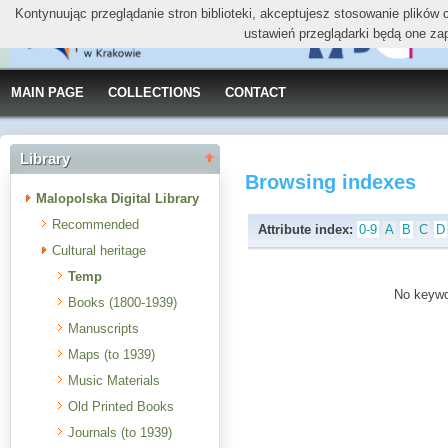
Kontynuując przeglądanie stron biblioteki, akceptujesz stosowanie plików
ustawień przeglądarki będą one za
MAIN PAGE
COLLECTIONS
CONTACT
Library
Browsing indexes
Malopolska Digital Library
Recommended
Attribute index:
0-9
A
B
C
D
Cultural heritage
Temp
No keywor
Books (1800-1939)
Manuscripts
Maps (to 1939)
Music Materials
Old Printed Books
Journals (to 1939)