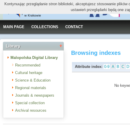
Kontynuując przeglądanie stron biblioteki, akceptujesz stosowanie plików
ustawień przeglądarki będą one za
MAIN PAGE
COLLECTIONS
CONTACT
Library
Browsing indexes
Malopolska Digital Library
Recommended
Attribute index:
0-9
A
B
C
D
Cultural heritage
Science & Education
No keywor
Regional materials
Journals & newspapers
Special collection
Archival resources