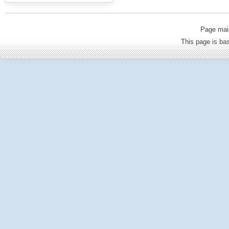
Page mai
This page is b