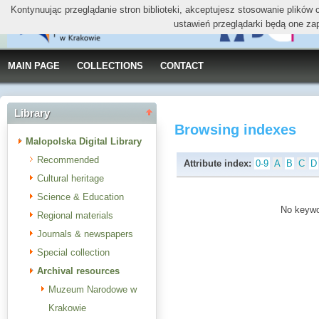
Kontynuując przeglądanie stron biblioteki, akceptujesz stosowanie plików
ustawień przeglądarki będą one za
MAIN PAGE
COLLECTIONS
CONTACT
Library
Browsing indexes
Malopolska Digital Library
Recommended
Attribute index:
0-9
A
B
C
D
Cultural heritage
Science & Education
No keywor
Regional materials
Journals & newspapers
Special collection
Archival resources
Muzeum Narodowe w
Krakowie