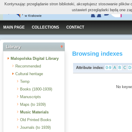
Kontynuując przeglądanie stron biblioteki, akceptujesz stosowanie plików
ustawień przeglądarki będą one za
MAIN PAGE
COLLECTIONS
CONTACT
Library
Browsing indexes
Malopolska Digital Library
Recommended
Attribute index:
0-9
A
B
C
D
Cultural heritage
Temp
No keywor
Books (1800-1939)
Manuscripts
Maps (to 1939)
Music Materials
Old Printed Books
Journals (to 1939)