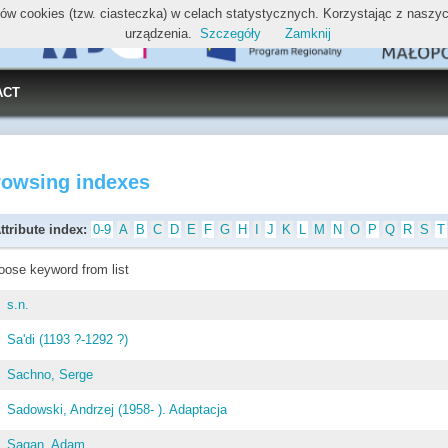
ików cookies (tzw. ciasteczka) w celach statystycznych. Korzystając z nasz
urządzenia.
Szczegóły
Zamknij
ACT
rowsing indexes
ttribute index:
0-9
A
B
C
D
E
F
G
H
I
J
K
L
M
N
O
P
Q
R
S
T
oose keyword from list
s.n.
Sa'di (1193 ?-1292 ?)
Sachno, Serge
Sadowski, Andrzej (1958- ). Adaptacja
Sagan, Adam