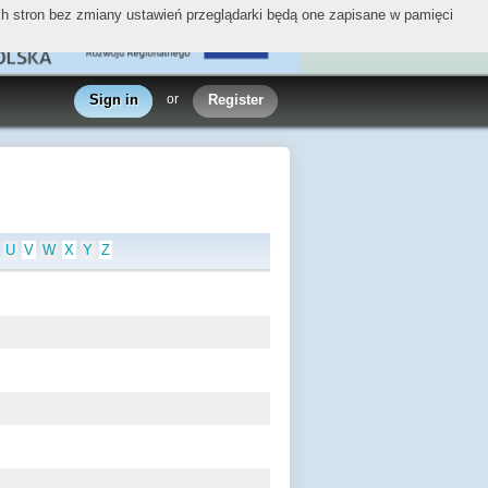
ych stron bez zmiany ustawień przeglądarki będą one zapisane w pamięci
Sign in
or
Register
U
V
W
X
Y
Z