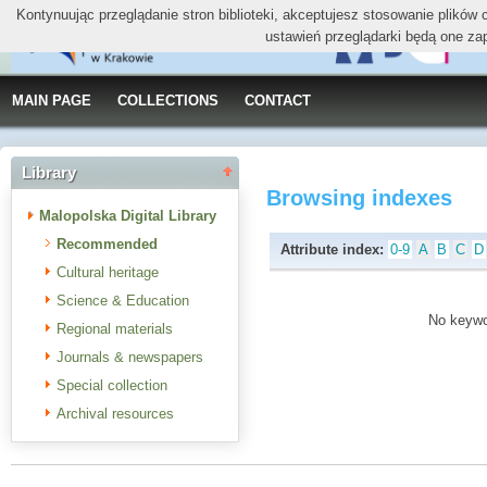
Kontynuując przeglądanie stron biblioteki, akceptujesz stosowanie plików
ustawień przeglądarki będą one za
MAIN PAGE
COLLECTIONS
CONTACT
Library
Browsing indexes
Malopolska Digital Library
Recommended
Attribute index:
0-9
A
B
C
D
Cultural heritage
Science & Education
No keywor
Regional materials
Journals & newspapers
Special collection
Archival resources