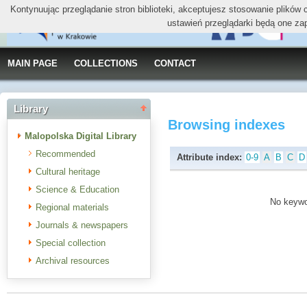
Kontynuując przeglądanie stron biblioteki, akceptujesz stosowanie plików
ustawień przeglądarki będą one za
MAIN PAGE
COLLECTIONS
CONTACT
Library
Browsing indexes
Malopolska Digital Library
Recommended
Attribute index:
0-9
A
B
C
D
Cultural heritage
Science & Education
No keywor
Regional materials
Journals & newspapers
Special collection
Archival resources