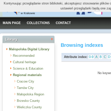
Kontynuując przeglądanie stron biblioteki, akceptujesz stosowanie plików
ustawień przeglądarki będą one za
MAIN PAGE
COLLECTIONS
CONTACT
Library
Browsing indexes
Malopolska Digital Library
Recommended
Attribute index:
0-9
A
B
C
D
Cultural heritage
Science & Education
No keywor
Regional materials
Cracow City
Tarnów City
Małopolska Region
Brzesko County
Wieliczka County