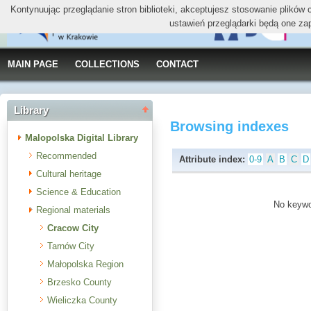
Kontynuując przeglądanie stron biblioteki, akceptujesz stosowanie plików
ustawień przeglądarki będą one za
MAIN PAGE
COLLECTIONS
CONTACT
Library
Browsing indexes
Malopolska Digital Library
Recommended
Attribute index:
0-9
A
B
C
D
Cultural heritage
Science & Education
No keywor
Regional materials
Cracow City
Tarnów City
Małopolska Region
Brzesko County
Wieliczka County