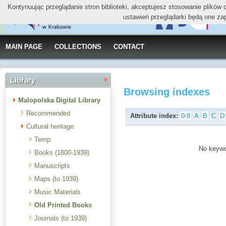
Kontynuując przeglądanie stron biblioteki, akceptujesz stosowanie plików
ustawień przeglądarki będą one za
MAIN PAGE
COLLECTIONS
CONTACT
Library
Browsing indexes
Malopolska Digital Library
Recommended
Attribute index:
0-9
A
B
C
D
Cultural heritage
Temp
No keywor
Books (1800-1939)
Manuscripts
Maps (to 1939)
Music Materials
Old Printed Books
Journals (to 1939)