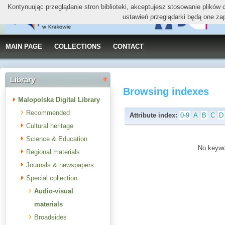
Kontynuując przeglądanie stron biblioteki, akceptujesz stosowanie plików
ustawień przeglądarki będą one za
MAIN PAGE
COLLECTIONS
CONTACT
Library
Browsing indexes
Malopolska Digital Library
Recommended
Attribute index:
0-9
A
B
C
D
Cultural heritage
Science & Education
No keywor
Regional materials
Journals & newspapers
Special collection
Audio-visual
materials
Broadsides