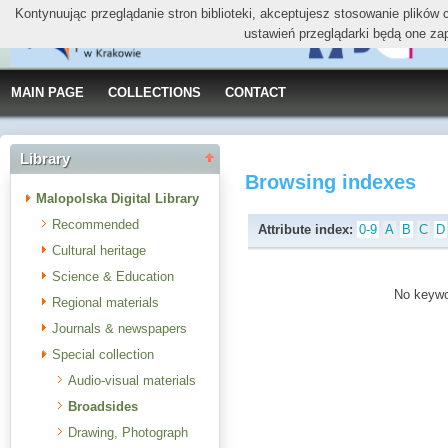
Kontynuując przeglądanie stron biblioteki, akceptujesz stosowanie plików
ustawień przeglądarki będą one za
MAIN PAGE
COLLECTIONS
CONTACT
Library
Browsing indexes
Malopolska Digital Library
Recommended
Attribute index:
0-9
A
B
C
D
Cultural heritage
Science & Education
No keywor
Regional materials
Journals & newspapers
Special collection
Audio-visual materials
Broadsides
Drawing, Photograph