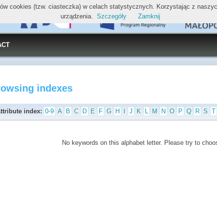
ików cookies (tzw. ciasteczka) w celach statystycznych. Korzystając z nasz
urządzenia.
Szczegóły
Zamknij
ACT
rowsing indexes
ttribute index:
0-9
A
B
C
D
E
F
G
H
I
J
K
L
M
N
O
P
Q
R
S
T
No keywords on this alphabet letter. Please try to choos