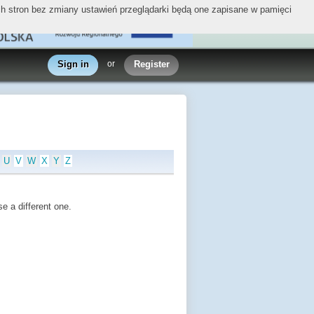
ych stron bez zmiany ustawień przeglądarki będą one zapisane w pamięci
Sign in
or
Register
U
V
W
X
Y
Z
e a different one.