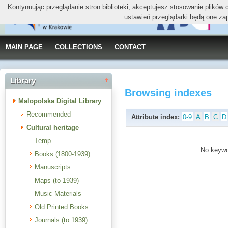
Kontynuując przeglądanie stron biblioteki, akceptujesz stosowanie plików
ustawień przeglądarki będą one za
MAIN PAGE
COLLECTIONS
CONTACT
Library
Browsing indexes
Malopolska Digital Library
Recommended
Attribute index:
0-9
A
B
C
D
Cultural heritage
Temp
No keywor
Books (1800-1939)
Manuscripts
Maps (to 1939)
Music Materials
Old Printed Books
Journals (to 1939)