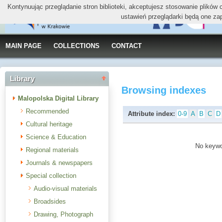
Kontynuując przeglądanie stron biblioteki, akceptujesz stosowanie plików
ustawień przeglądarki będą one za
MAIN PAGE
COLLECTIONS
CONTACT
Library
Browsing indexes
Malopolska Digital Library
Recommended
Attribute index:
0-9
A
B
C
D
Cultural heritage
Science & Education
No keywor
Regional materials
Journals & newspapers
Special collection
Audio-visual materials
Broadsides
Drawing, Photograph