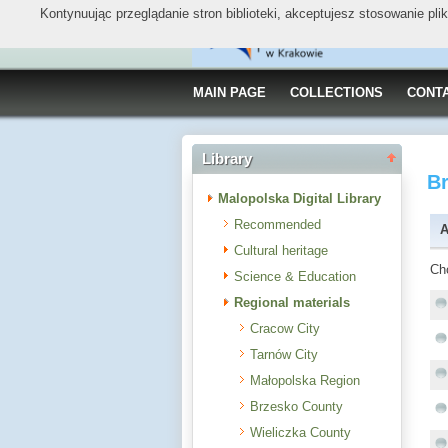
Kontynuując przeglądanie stron biblioteki, akceptujesz stosowanie pl
MAIN PAGE
COLLECTIONS
CONT
Library
B
Malopolska Digital Library
Recommended
A
Cultural heritage
Ch
Science & Education
Regional materials
Cracow City
Tarnów City
Małopolska Region
Brzesko County
Wieliczka County