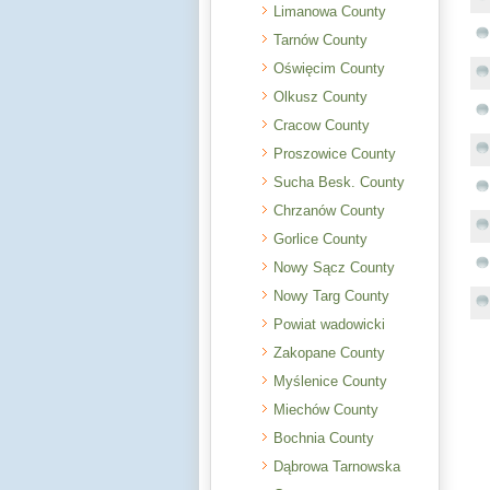
Limanowa County
Tarnów County
Oświęcim County
Olkusz County
Cracow County
Proszowice County
Sucha Besk. County
Chrzanów County
Gorlice County
Nowy Sącz County
Nowy Targ County
Powiat wadowicki
Zakopane County
Myślenice County
Miechów County
Bochnia County
Dąbrowa Tarnowska