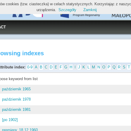
ików cookies (tzw. ciasteczka) w celach statystycznych. Korzystając z nasz
urządzenia.
Szczegóły
Zamknij
ACT
rowsing indexes
ttribute index:
0-9
A
B
C
D
E
F
G
H
I
J
K
L
M
N
O
P
Q
R
S
T
oose keyword from list
październik 1965
październik 1978
październik 1981
[po 1902]
premiera: 18.12.1960