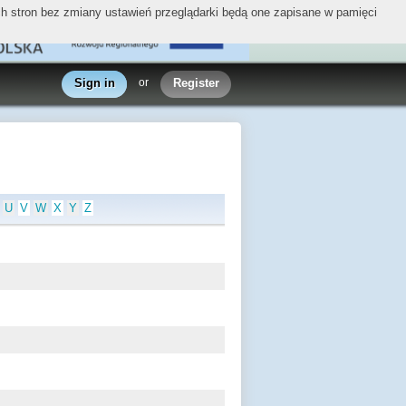
ych stron bez zmiany ustawień przeglądarki będą one zapisane w pamięci
Sign in
or
Register
U
V
W
X
Y
Z