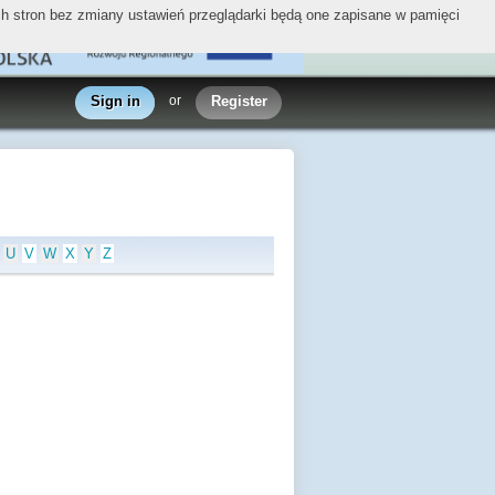
ych stron bez zmiany ustawień przeglądarki będą one zapisane w pamięci
Sign in
or
Register
U
V
W
X
Y
Z