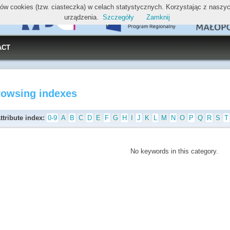
ików cookies (tzw. ciasteczka) w celach statystycznych. Korzystając z nasz
urządzenia.
Szczegóły
Zamknij
ACT
rowsing indexes
ttribute index:
0-9
A
B
C
D
E
F
G
H
I
J
K
L
M
N
O
P
Q
R
S
T
No keywords in this category.