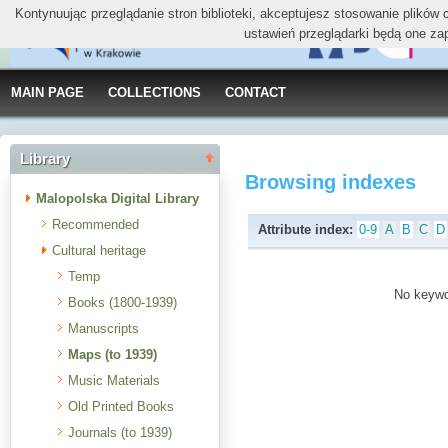
Kontynuując przeglądanie stron biblioteki, akceptujesz stosowanie plików
ustawień przeglądarki będą one za
MAIN PAGE
COLLECTIONS
CONTACT
Library
Browsing indexes
Malopolska Digital Library
Recommended
Attribute index:
0-9
A
B
C
D
Cultural heritage
Temp
No keywor
Books (1800-1939)
Manuscripts
Maps (to 1939)
Music Materials
Old Printed Books
Journals (to 1939)