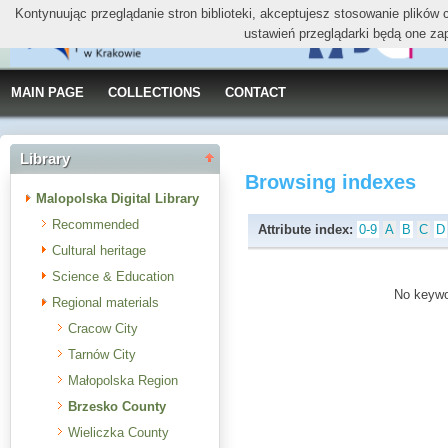
Kontynuując przeglądanie stron biblioteki, akceptujesz stosowanie plików
ustawień przeglądarki będą one za
MAIN PAGE
COLLECTIONS
CONTACT
Library
Browsing indexes
Malopolska Digital Library
Recommended
Attribute index:
0-9
A
B
C
D
Cultural heritage
Science & Education
No keywor
Regional materials
Cracow City
Tarnów City
Małopolska Region
Brzesko County
Wieliczka County