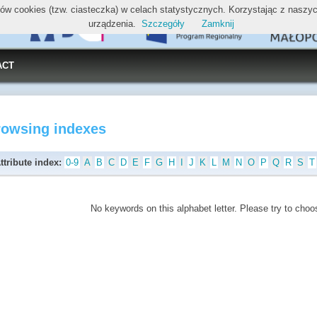
ików cookies (tzw. ciasteczka) w celach statystycznych. Korzystając z nasz
urządzenia.
Szczegóły
Zamknij
ACT
rowsing indexes
ttribute index:
0-9
A
B
C
D
E
F
G
H
I
J
K
L
M
N
O
P
Q
R
S
T
No keywords on this alphabet letter. Please try to choos