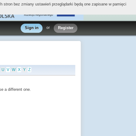
ych stron bez zmiany ustawień przeglądarki będą one zapisane w pamięci
Sign in
or
Register
U
V
W
X
Y
Z
e a different one.