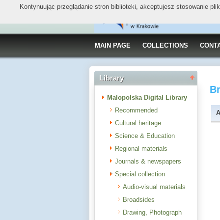
Kontynuując przeglądanie stron biblioteki, akceptujesz stosowanie pl
MAIN PAGE
COLLECTIONS
CONT
Library
B
Malopolska Digital Library
Recommended
A
Cultural heritage
Science & Education
Regional materials
Journals & newspapers
Special collection
Audio-visual materials
Broadsides
Drawing, Photograph