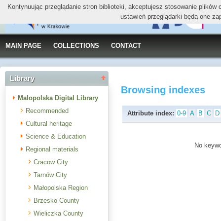
Kontynuując przeglądanie stron biblioteki, akceptujesz stosowanie plików
ustawień przeglądarki będą one za
MAIN PAGE
COLLECTIONS
CONTACT
Library
Browsing indexes
Malopolska Digital Library
Recommended
Attribute index:
0-9
A
B
C
D
Cultural heritage
Science & Education
No keywor
Regional materials
Cracow City
Tarnów City
Małopolska Region
Brzesko County
Wieliczka County