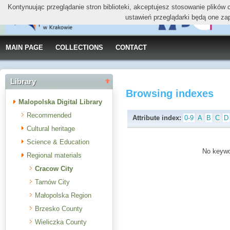
Kontynuując przeglądanie stron biblioteki, akceptujesz stosowanie plików
ustawień przeglądarki będą one za
MAIN PAGE
COLLECTIONS
CONTACT
Library
Browsing indexes
Malopolska Digital Library
Recommended
Attribute index:
0-9
A
B
C
D
Cultural heritage
Science & Education
No keywor
Regional materials
Cracow City
Tarnów City
Małopolska Region
Brzesko County
Wieliczka County