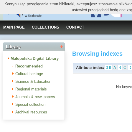
Kontynuując przeglądanie stron biblioteki, akceptujesz stosowanie plików
ustawień przeglądarki będą one za
MAIN PAGE
COLLECTIONS
CONTACT
Library
Browsing indexes
Malopolska Digital Library
Recommended
Attribute index:
0-9
A
B
C
D
Cultural heritage
Science & Education
No keywor
Regional materials
Journals & newspapers
Special collection
Archival resources