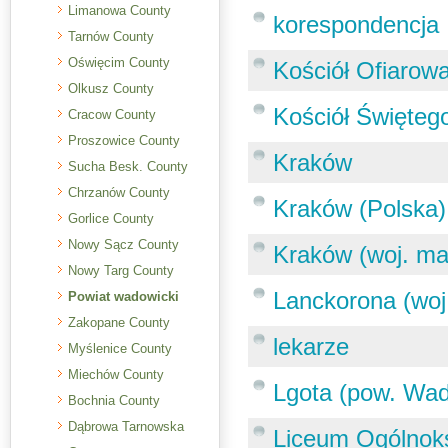
Limanowa County
korespondencja
Tarnów County
Oświęcim County
Kościół Ofiarow
Olkusz County
Kościół Święteg
Cracow County
Proszowice County
Kraków
Sucha Besk. County
Chrzanów County
Kraków (Polska)
Gorlice County
Nowy Sącz County
Kraków (woj. ma
Nowy Targ County
Lanckorona (woj
Powiat wadowicki
Zakopane County
lekarze
Myślenice County
Miechów County
Lgota (pow. Wad
Bochnia County
Dąbrowa Tarnowska
Liceum Ogólnoks