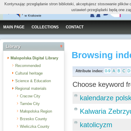
Kontynuując przeglądanie stron biblioteki, akceptujesz stosowanie plików
ustawień przeglądarki będą one za
MAIN PAGE
COLLECTIONS
CONTACT
Library
Browsing ind
Malopolska Digital Library
Recommended
Attribute index:
0-9
A
B
C
D
Cultural heritage
Science & Education
Choose keyword fr
Regional materials
Cracow City
kalendarze polsk
Tarnów City
Kalwaria Zebrzy
Małopolska Region
Brzesko County
katolicyzm
Wieliczka County