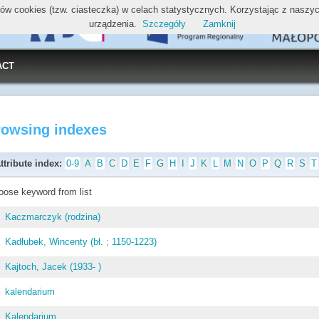
ików cookies (tzw. ciasteczka) w celach statystycznych. Korzystając z nasz
urządzenia.
Szczegóły
Zamknij
ACT
rowsing indexes
ttribute index:
0-9
A
B
C
D
E
F
G
H
I
J
K
L
M
N
O
P
Q
R
S
T
oose keyword from list
Kaczmarczyk (rodzina)
Kadłubek, Wincenty (bł. ; 1150-1223)
Kajtoch, Jacek (1933- )
kalendarium
Kalendarium