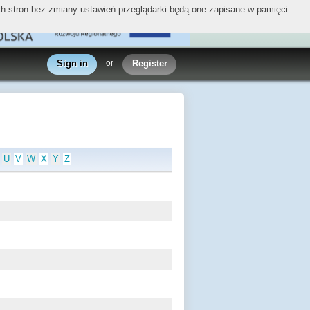
ych stron bez zmiany ustawień przeglądarki będą one zapisane w pamięci
Sign in
or
Register
U
V
W
X
Y
Z