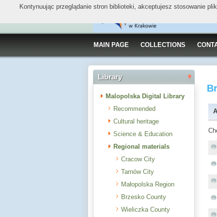
Kontynuując przeglądanie stron biblioteki, akceptujesz stosowanie pl
MAIN PAGE
COLLECTIONS
CONT
Library
B
Malopolska Digital Library
Recommended
A
Cultural heritage
Ch
Science & Education
Regional materials
Cracow City
Tarnów City
Małopolska Region
Brzesko County
Wieliczka County