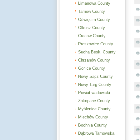
Limanowa County
Tarnów County
Oświęcim County
Olkusz County
Cracow County
Proszowice County
Sucha Besk. County
Chrzanów County
Gorlice County
Nowy Sącz County
Nowy Targ County
Powiat wadowicki
Zakopane County
Myślenice County
Miechów County
Bochnia County
Dąbrowa Tarnowska