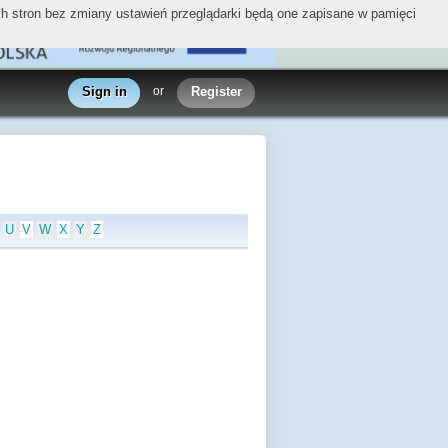
ych stron bez zmiany ustawień przeglądarki będą one zapisane w pamięci
Sign in
or
Register
U
V
W
X
Y
Z