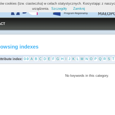
ików cookies (tzw. ciasteczka) w celach statystycznych. Korzystając z nasz
urządzenia.
Szczegóły
Zamknij
ACT
rowsing indexes
ttribute index:
0-9
A
B
C
D
E
F
G
H
I
J
K
L
M
N
O
P
Q
R
S
T
No keywords in this category.