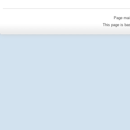
Page mai
This page is b