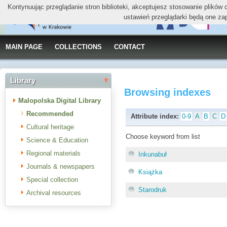
Kontynuując przeglądanie stron biblioteki, akceptujesz stosowanie plików
ustawień przeglądarki będą one za
MAIN PAGE
COLLECTIONS
CONTACT
Library
Browsing indexes
Malopolska Digital Library
Recommended
Attribute index:
0-9
A
B
C
D
Cultural heritage
Choose keyword from list
Science & Education
Regional materials
Inkunabuł
Journals & newspapers
Książka
Special collection
Starodruk
Archival resources