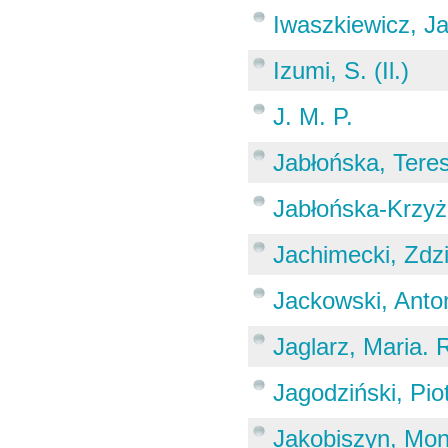
Iwaszkiewicz, J
Izumi, S. (Il.)
J. M. P.
Jabłońska, Tere
Jabłońska-Krzyż
Jachimecki, Zdz
Jackowski, Anton
Jaglarz, Maria. 
Jagodziński, Pio
Jakobiszyn, Moni