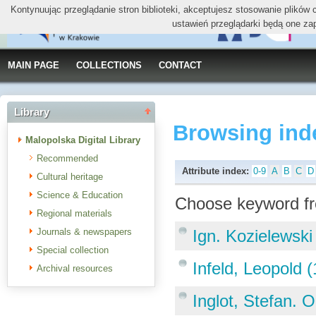
Kontynuując przeglądanie stron biblioteki, akceptujesz stosowanie plików
ustawień przeglądarki będą one za
MAIN PAGE
COLLECTIONS
CONTACT
Library
Browsing ind
Malopolska Digital Library
Recommended
Attribute index:
0-9
A
B
C
D
Cultural heritage
Science & Education
Choose keyword fr
Regional materials
Journals & newspapers
Ign. Kozielewski
Special collection
Infeld, Leopold 
Archival resources
Inglot, Stefan. 