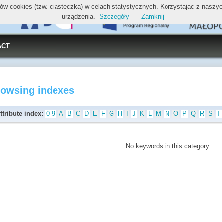
ików cookies (tzw. ciasteczka) w celach statystycznych. Korzystając z nasz
urządzenia.
Szczegóły
Zamknij
ACT
rowsing indexes
ttribute index:
0-9
A
B
C
D
E
F
G
H
I
J
K
L
M
N
O
P
Q
R
S
T
No keywords in this category.