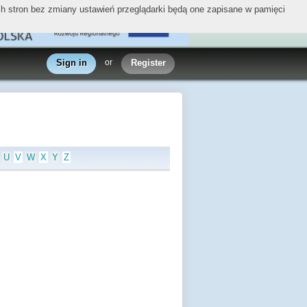
ych stron bez zmiany ustawień przeglądarki będą one zapisane w pamięci
Sign in
or
Register
U
V
W
X
Y
Z