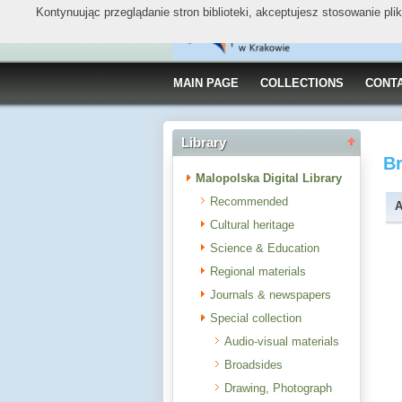
Kontynuując przeglądanie stron biblioteki, akceptujesz stosowanie pl
MAIN PAGE
COLLECTIONS
CONT
Library
B
Malopolska Digital Library
Recommended
A
Cultural heritage
Science & Education
Regional materials
Journals & newspapers
Special collection
Audio-visual materials
Broadsides
Drawing, Photograph