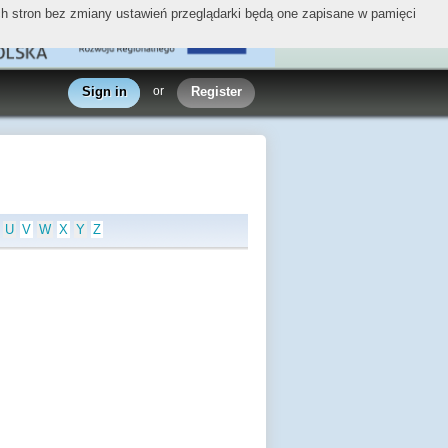
ych stron bez zmiany ustawień przeglądarki będą one zapisane w pamięci
Sign in
or
Register
U
V
W
X
Y
Z