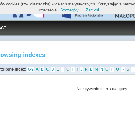
ików cookies (tzw. ciasteczka) w celach statystycznych. Korzystając z nasz
urządzenia.
Szczegóły
Zamknij
ACT
rowsing indexes
ttribute index:
0-9
A
B
C
D
E
F
G
H
I
J
K
L
M
N
O
P
Q
R
S
T
No keywords in this category.