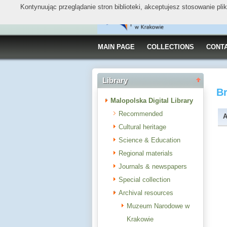
Kontynuując przeglądanie stron biblioteki, akceptujesz stosowanie pl
MAIN PAGE
COLLECTIONS
CONT
Library
B
Malopolska Digital Library
Recommended
A
Cultural heritage
Science & Education
Regional materials
Journals & newspapers
Special collection
Archival resources
Muzeum Narodowe w
Krakowie