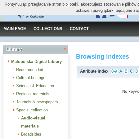
Kontynuując przeglądanie stron biblioteki, akceptujesz stosowanie plików
ustawień przeglądarki będą one za
MAIN PAGE
COLLECTIONS
CONTACT
Library
Browsing indexes
Malopolska Digital Library
Recommended
Attribute index:
0-9
A
B
C
D
Cultural heritage
Science & Education
No keywor
Regional materials
Journals & newspapers
Special collection
Audio-visual
materials
Broadsides