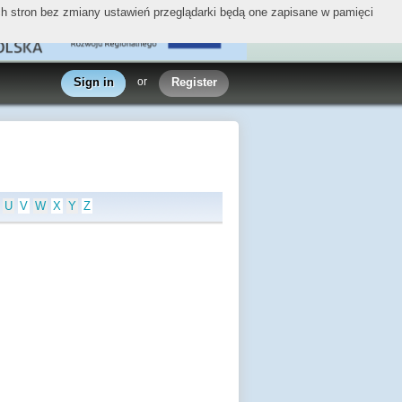
ych stron bez zmiany ustawień przeglądarki będą one zapisane w pamięci
Sign in
or
Register
U
V
W
X
Y
Z