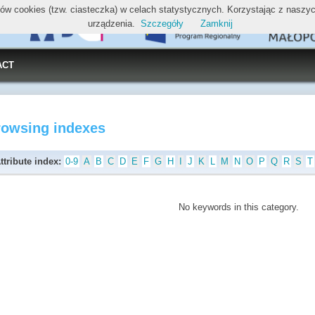
ików cookies (tzw. ciasteczka) w celach statystycznych. Korzystając z nasz
urządzenia.
Szczegóły
Zamknij
ACT
rowsing indexes
ttribute index:
0-9
A
B
C
D
E
F
G
H
I
J
K
L
M
N
O
P
Q
R
S
T
No keywords in this category.