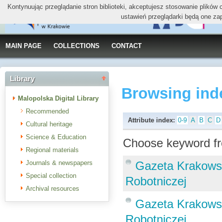
Kontynuując przeglądanie stron biblioteki, akceptujesz stosowanie plików
ustawień przeglądarki będą one za
MAIN PAGE
COLLECTIONS
CONTACT
Library
Browsing ind
Malopolska Digital Library
Recommended
Attribute index:
0-9
A
B
C
D
Cultural heritage
Science & Education
Choose keyword fr
Regional materials
Journals & newspapers
Gazeta Krakowska
Special collection
Robotniczej
Archival resources
Gazeta Krakowska
Robotniczej