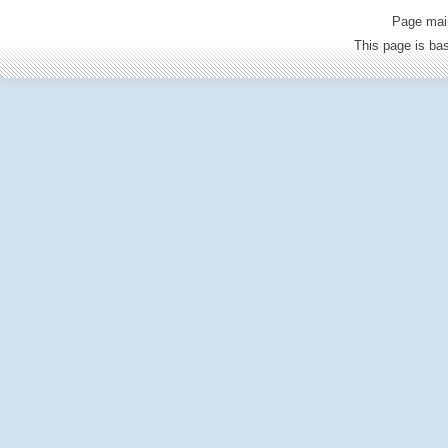
Page mai
This page is b