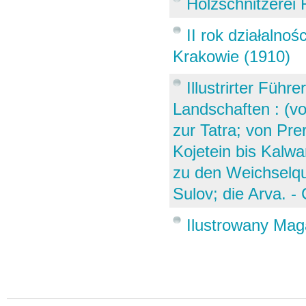
Holzschnitzerei
II rok działalno
Krakowie (1910)
Illustrirter Füh
Landschaften : (v
zur Tatra; von Pre
Kojetein bis Kalw
zu den Weichselqu
Sulov; die Arva. -
Ilustrowany Ma