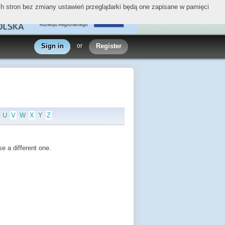
ych stron bez zmiany ustawień przeglądarki będą one zapisane w pamięci
Sign in
or
Register
U
V
W
X
Y
Z
e a different one.