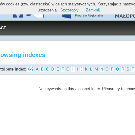
ików cookies (tzw. ciasteczka) w celach statystycznych. Korzystając z nasz
urządzenia.
Szczegóły
Zamknij
ACT
rowsing indexes
ttribute index:
0-9
A
B
C
D
E
F
G
H
I
J
K
L
M
N
O
P
Q
R
S
T
No keywords on this alphabet letter. Please try to choos